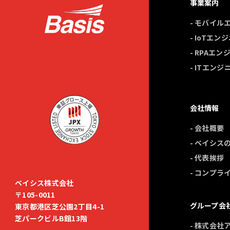
事業案内
- モバイ
- IoTエ
- RPAエ
- ITエン
会社情報
- 会社概要
- ベイシス
- 代表挨拶
- コンプラ
ベイシス株式会社
〒105-0011
グループ会
東京都港区芝公園2丁目4-1
芝パークビルB館13階
- 株式会社