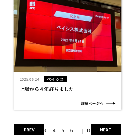
ベイシス
2025.06.24
上場から４年経ちました
詳細ページへ
1
2
3
4
5
6
10
«
»
...
...
最後 »