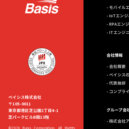
- モバイ
- IoTエ
- RPAエ
- ITエン
会社情報
- 会社概要
- ベイシス
- 代表挨拶
- コンプラ
ベイシス株式会社
〒105-0011
グループ会
東京都港区芝公園2丁目4-1
芝パークビルB館13階
- 株式会社
©2020 Basis Corporation. All Rights